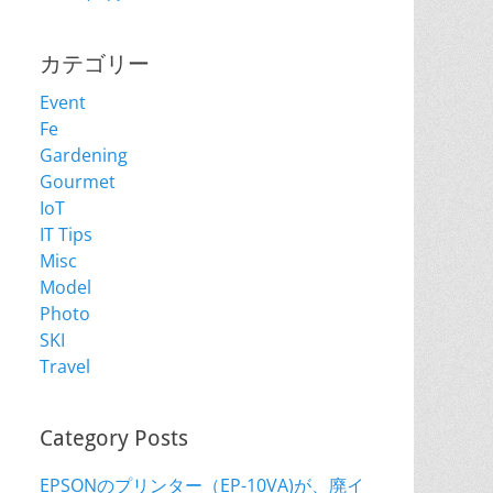
カテゴリー
Event
Fe
Gardening
Gourmet
IoT
IT Tips
Misc
Model
Photo
SKI
Travel
Category Posts
EPSONのプリンター（EP-10VA)が、廃イ