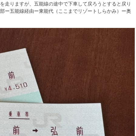
を走りますが、五能線の途中で下車して戻ろうとすると戻り
部ー五能線経由ー東能代（ここまでリゾートしらかみ）ー奥