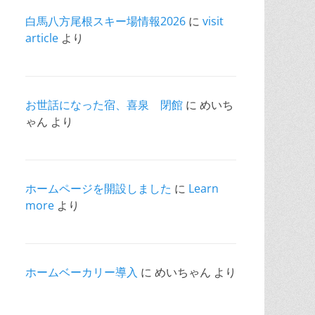
白馬八方尾根スキー場情報2026
に
visit
article
より
お世話になった宿、喜泉 閉館
に
めいち
ゃん
より
ホームページを開設しました
に
Learn
more
より
ホームベーカリー導入
に
めいちゃん
より