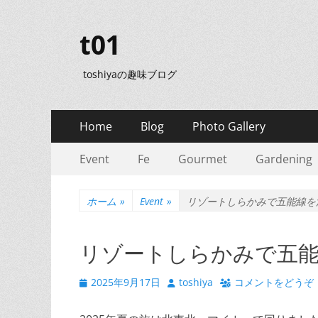
t01
toshiyaの趣味ブログ
メ
コ
Home
Blog
Photo Gallery
ン
イ
サ
コ
テ
Event
Fe
Gourmet
Gardening
ン
ン
ン
ブ
テ
ツ
メ
メ
ン
ホーム
»
Event
»
リゾートしらかみで五能線を満
へ
ツ
ニ
ス
ニ
へ
キ
ュ
リゾートしらかみで五能
ュ
ス
ッ
キ
ー
プ
ー
投
投
2025年9月17日
toshiya
コメントをどうぞ
ッ
稿
稿
プ
日
者