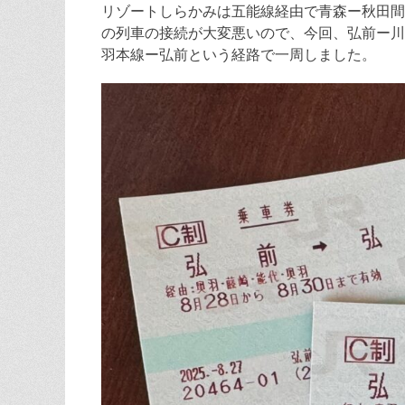
リゾートしらかみは五能線経由で青森ー秋田間
の列車の接続が大変悪いので、今回、弘前ー川
羽本線ー弘前という経路で一周しました。