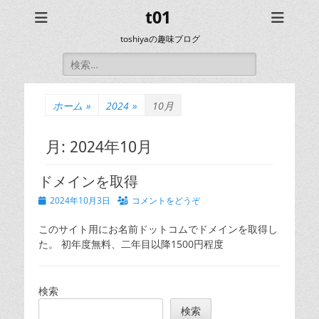
t01
toshiyaの趣味ブログ
検
索:
ホーム
»
2024
»
10月
月:
2024年10月
ドメインを取得
投
2024年10月3日
コメントをどうぞ
稿
日
このサイト用にお名前ドットコムでドメインを取得し
た。 初年度無料、二年目以降1500円程度
検索
検索