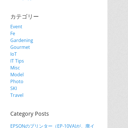
カテゴリー
Event
Fe
Gardening
Gourmet
IoT
IT Tips
Misc
Model
Photo
SKI
Travel
Category Posts
EPSONのプリンター（EP-10VA)が、廃イ