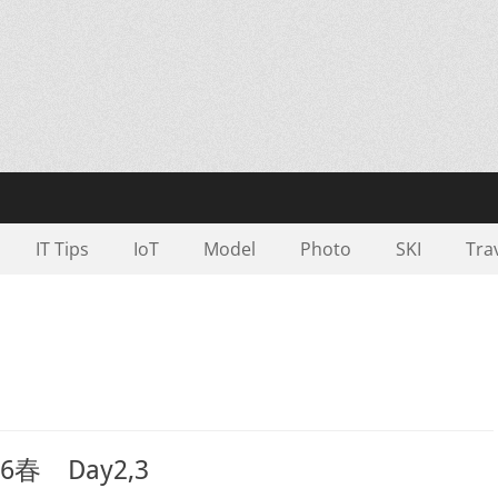
IT Tips
IoT
Model
Photo
SKI
Tra
春 Day2,3