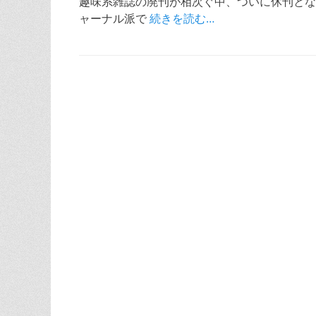
日
趣味系雑誌の廃刊が相次ぐ中、ついに休刊とな
ャーナル派で
続きを読む…