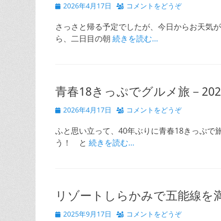
投
2026年4月17日
コメントをどうぞ
稿
日
さっさと帰る予定でしたが、今日からお天気が
ら、二日目の朝
続きを読む…
青春18きっぷでグルメ旅－2026
投
2026年4月17日
コメントをどうぞ
稿
日
ふと思い立って、40年ぶりに青春18きっぷで
う！ と
続きを読む…
リゾートしらかみで五能線を満
投
2025年9月17日
コメントをどうぞ