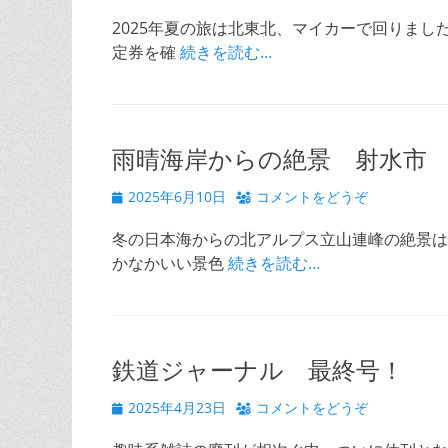
稿
日
2025年夏の旅は北東北、マイカーで回りまし
定券を確
続きを読む…
雨晴海岸からの絶景 射水市 
投
2025年6月10日
コメントをどうぞ
稿
日
冬の日本海からの北アルプス立山連峰の絶景は
かなかいい景色
続きを読む…
鉄道ジャーナル 最終号！
投
2025年4月23日
コメントをどうぞ
稿