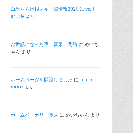
白馬八方尾根スキー場情報2026
に
visit
article
より
お世話になった宿、喜泉 閉館
に
めいち
ゃん
より
ホームページを開設しました
に
Learn
more
より
ホームベーカリー導入
に
めいちゃん
より