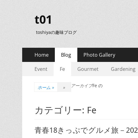
t01
toshiyaの趣味ブログ
メ
コ
Home
Blog
Photo Gallery
ン
イ
サ
コ
テ
Event
Fe
Gourmet
Gardening
ン
ン
ン
ブ
テ
ツ
メ
アーカイブ
Fe の
メ
ン
ホーム
»
»
へ
ツ
ニ
ス
ニ
へ
キ
ュ
カテゴリー:
Fe
ュ
ス
ッ
キ
ー
プ
ー
ッ
青春18きっぷでグルメ旅－2026
プ