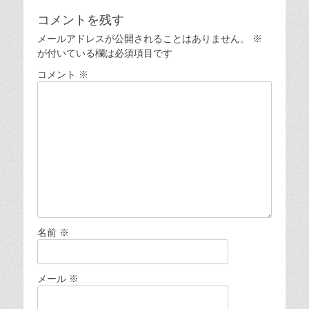
ビ
稿:
稿:
コメントを残す
ゲ
メールアドレスが公開されることはありません。
※
ー
が付いている欄は必須項目です
シ
コメント
※
ョ
ン
名前
※
メール
※