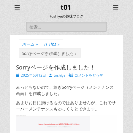
t01
toshiyaの趣味ブログ
検
索:
ホーム
»
IT Tips
»
Sorryページを作成しました！
Sorryページを作成しました！
投
投
2025年6月12日
toshiya
コメントをどうぞ
稿
稿
日
者
みっともないので、急ぎSorryページ（メンテナンス
画面）を作成しました。
あまりお目に掛けるものではありませんが、これでサ
ーバーメンテナンスもゆっくりとできます。